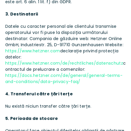
este art. 6 alin. 1 lit. f) din GDPR.
3. Destinatarii
Datele cu caracter personal ale clientului transmise
operatorului vor fi puse la dispoziția următorului
destinatar: Compania de găzduire web: Hetzner Online
GmbH, Industriestr. 25, D-91710 Gunzenhausen Website:
https://www.hetzner.com
declarație privind protecția
datelor:
https://www.hetzner.com/de/rechtliches/datenschutz
c
ontractul de prelucrare a comenzilor:
https://docs.hetzner.com/de/general/general-terms-
and-conditions/data-privacy-faq/
4. Transferul către țări terțe
Nu există niciun transfer către țări terțe.
5. Perioada de stocare
Operatorul face obiectul diferitelor obligații de păstrare