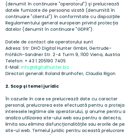
(denumit în continuare "operatorul") și prelucrează
datele furnizate de persoana vizată (denumită în
continuare "clientul") în conformitate cu dispozițiile
Regulamentului general european privind protecția
datelor (denumit în continuare "GDPR").
Datele de contact ale operatorului sunt
Adresa: Str: DHÖ Digital Hunter GmbH, Gertrude-
Fröhlich-Sandner Str. 2-4 Turm 9, 1100 Viena, Austria
Telefon: + 43 1 205190 7405
E-Mail:
info@digitalhunter.biz
Directori generali: Roland Brunhofer, Claudia Rigon
2. Scop și temei juridic
În cazurile în care se prelucrează date cu caracter
personal, prelucrarea este efectuată pentru a proteja
interesele legitime ale operatorului, și anume pentru a
analiza utilizarea site-ului web sau pentru a detecta,
limita sau elimina disfuncționalitățile sau erorile de pe
site-ul web. Temeiul juridic pentru această prelucrare