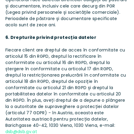
și documentare, inclusiv cele care decurg din PGR
(Legea privind persoanele și societățile comerciale).
Perioadele de păstrare și documentare specificate
acolo sunt de zece ani.
6. Drepturile privind protecția datelor
Fiecare client are dreptul de acces în conformitate cu
articolul 15 din RGPD, dreptul la rectificare în
conformitate cu articolul 16 din RGPD, dreptul la
ștergere în conformitate cu articolul 17 din RGPD,
dreptul la restricționarea prelucrării în conformitate cu
articolul 18 din RGPD, dreptul de opoziție în
conformitate cu articolul 21 din RGPD și dreptul la
portabilitatea datelor în conformitate cu articolul 20
din RGPD. În plus, aveți dreptul de a depune o plângere
la o autoritate de supraveghere a protecției datelor
(articolul 77 GDPR) - în Austria, aceasta este
Autoritatea austriacă pentru protecția datelor,
Barichgasse 40-42, 1030 Viena, 1030 Viena, e-mail:
dsb@dsb.gv.at