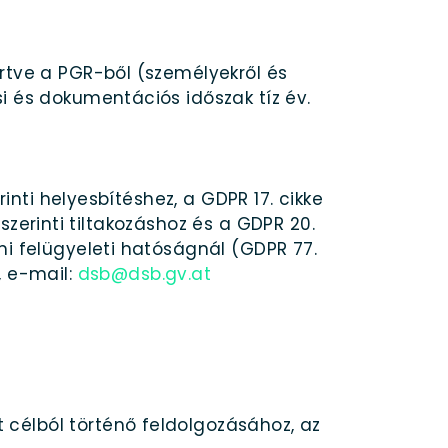
rtve a PGR-ből (személyekről és
i és dokumentációs időszak tíz év.
inti helyesbítéshez, a GDPR 17. cikke
 szerinti tiltakozáshoz és a GDPR 20.
mi felügyeleti hatóságnál (GDPR 77.
, e-mail:
dsb@dsb.gv.at
célból történő feldolgozásához, az