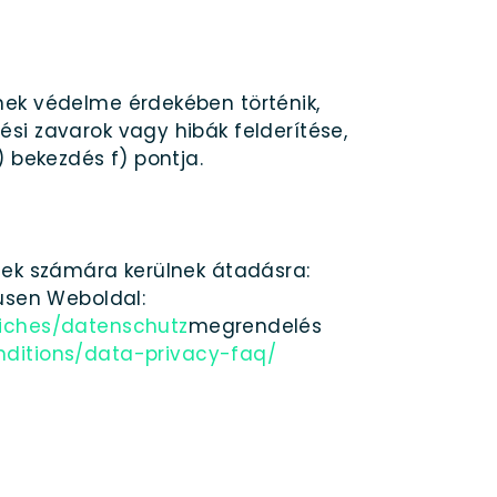
nek védelme érdekében történik,
si zavarok vagy hibák felderítése,
 bekezdés f) pontja.
tek számára kerülnek átadásra:
usen Weboldal:
liches/datenschutz
megrendelés
nditions/data-privacy-faq/