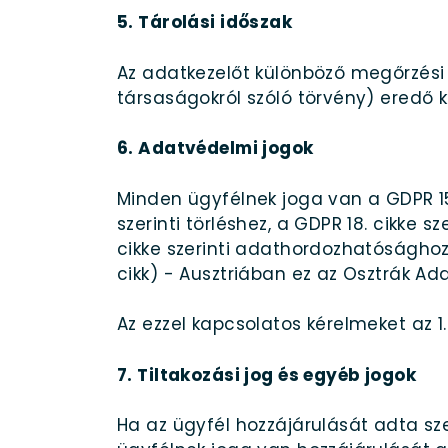
5. Tárolási időszak
Az adatkezelőt különböző megőrzési 
társaságokról szóló törvény) eredő 
6. Adatvédelmi jogok
Minden ügyfélnek joga van a GDPR 15. 
szerinti törléshez, a GDPR 18. cikke s
cikke szerinti adathordozhatósághoz
cikk) - Ausztriában ez az Osztrák A
Az ezzel kapcsolatos kérelmeket az 1
7. Tiltakozási jog és egyéb jogok
Ha az ügyfél hozzájárulását adta s