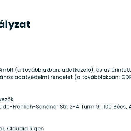
ályzat
GmbH (a továbbiakban: adatkezelő), és az érintett
lános adatvédelmi rendelet (a továbbiakban: GD
kezők
de-Fröhlich-Sandner Str. 2-4 Turm 9, 1100 Bécs, A
r, Claudia Rigon