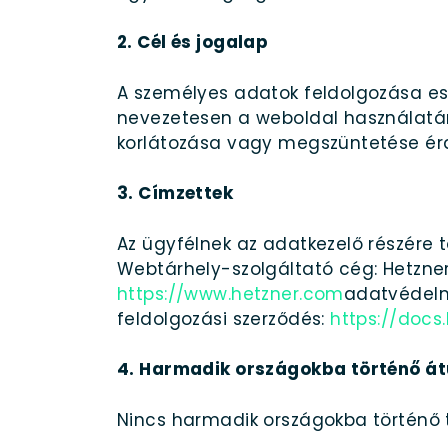
2. Cél és jogalap
A személyes adatok feldolgozása es
nevezetesen a weboldal használatána
korlátozása vagy megszüntetése érde
3. Címzettek
Az ügyfélnek az adatkezelő részére 
Webtárhely-szolgáltató cég: Hetzner
https://www.hetzner.com
adatvédelm
feldolgozási szerződés:
https://doc
4. Harmadik országokba történő át
Nincs harmadik országokba történő 