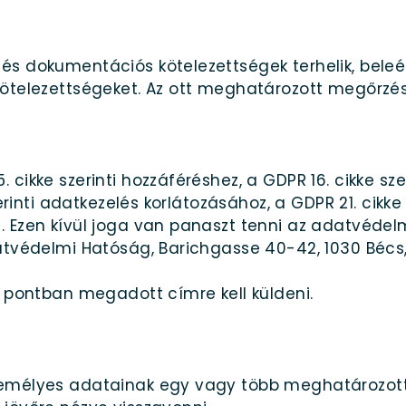
és dokumentációs kötelezettségek terhelik, beleé
kötelezettségeket. Az ott meghatározott megőrzés
cikke szerinti hozzáféréshez, a GDPR 16. cikke szer
zerinti adatkezelés korlátozásához, a GDPR 21. cikke
. Ezen kívül joga van panaszt tenni az adatvédel
datvédelmi Hatóság, Barichgasse 40-42, 1030 Bécs
. pontban megadott címre kell küldeni.
zemélyes adatainak egy vagy több meghatározott 