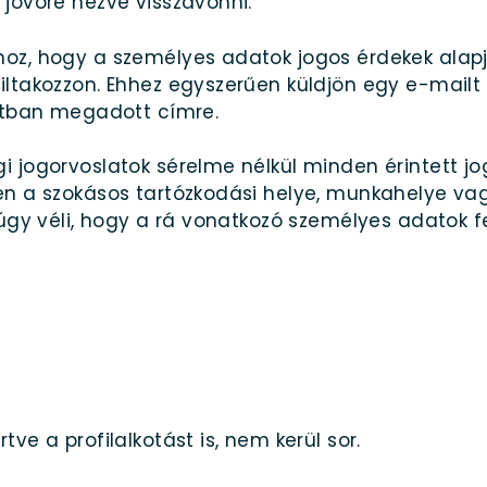
 jövőre nézve visszavonni.
oz, hogy a személyes adatok jogos érdekek alapj
iltakozzon. Ehhez egyszerűen küldjön egy e-mailt
ntban megadott címre.
i jogorvoslatok sérelme nélkül minden érintett j
en a szokásos tartózkodási helye, munkahelye vagy
 úgy véli, hogy a rá vonatkozó személyes adatok fe
ve a profilalkotást is, nem kerül sor.