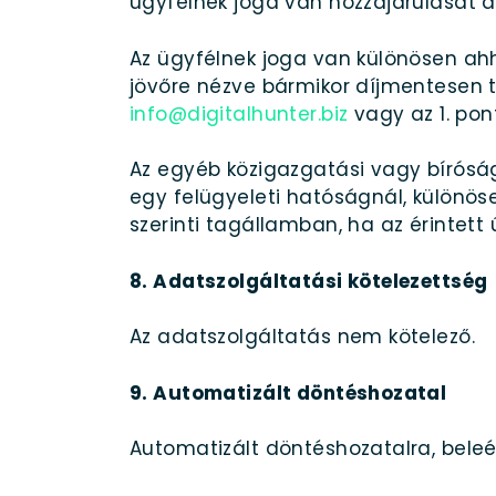
ügyfélnek joga van hozzájárulását a
Az ügyfélnek joga van különösen ahh
jövőre nézve bármikor díjmentesen t
info@digitalhunter.biz
vagy az 1. po
Az egyéb közigazgatási vagy bíróság
egy felügyeleti hatóságnál, különös
szerinti tagállamban, ha az érintett
8. Adatszolgáltatási kötelezettség
Az adatszolgáltatás nem kötelező.
9. Automatizált döntéshozatal
Automatizált döntéshozatalra, beleért