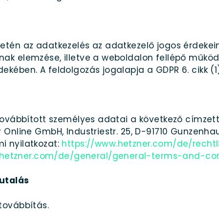
etén az adatkezelés az adatkezelő jogos érdekei
k elemzése, illetve a weboldalon fellépő működé
kében. A feldolgozás jogalapja a GDPR 6. cikk (1)
továbbított személyes adatai a következő címzet
 Online GmbH, Industriestr. 25, D-91710 Gunzenha
i nyilatkozat:
https://www.hetzner.com/de/recht
s.hetzner.com/de/general/general-terms-and-co
utalás
továbbítás.